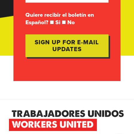
Quiere recibir el boletín en
Español?
Si
No