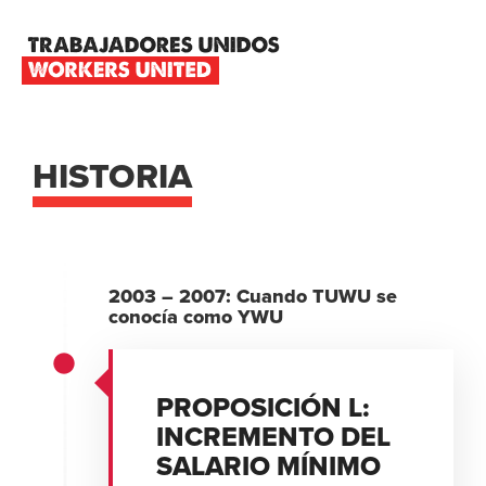
Skip
Skip
Skip
to
to
to
primary
main
footer
TRABAJADORES
navigation
content
UNIDOS
WORKERS
UNITED
HISTORIA
2003 – 2007: Cuando TUWU se
conocía como YWU
PROPOSICIÓN L:
INCREMENTO DEL
SALARIO MÍNIMO