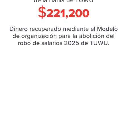
de la Bahía de TUWU
$
221,200
Dinero recuperado mediante el Modelo
de organización para la abolición del
robo de salarios 2025 de TUWU.
RESOURCES
¡Únete a nosotres par
Giving Tuesday con TU
11/13/2024
Considere apoyarnos durante 