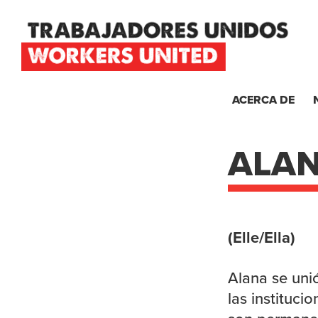
Skip
Skip
Skip
to
to
to
primary
main
footer
navigation
content
TRABAJADORES
UNIDOS
ACERCA DE
WORKERS
UNITED
ALA
(Elle/Ella)
Alana se un
las instituci