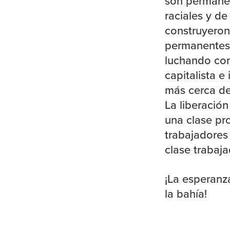
son permanen
raciales y d
construyeron
permanentes
luchando cont
capitalista e
más cerca de
La liberació
una clase pr
trabajadores
clase trabaj
¡La esperanz
la bahía!