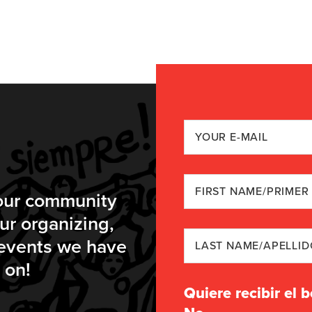
 our community
ur organizing,
 events we have
g on!
Quiere recibir el 