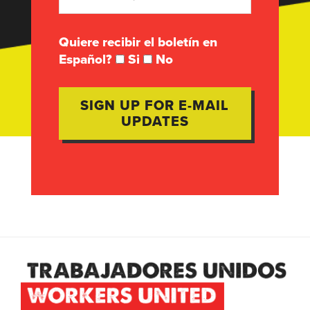
Quiere recibir el boletín en
Español?
Si
No