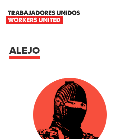
Skip
Skip
Skip
to
to
to
primary
main
footer
TRABAJADORES
navigation
content
UNIDOS
WORKERS
UNITED
ALEJO