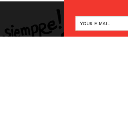
 our community
ur organizing,
 events we have
g on!
Quiere recibir el 
No