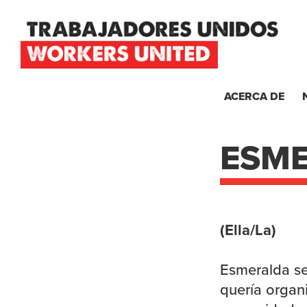
Skip
Skip
Skip
to
to
to
primary
main
footer
navigation
content
TRABAJADORES
UNIDOS
ACERCA DE
WORKERS
UNITED
ESM
(Ella/La)
Esmeralda s
quería organ