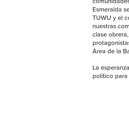
comunidades 
Esmeralda se 
TUWU y el c
nuestras com
clase obrera,
protagonistas
Área de la Ba
La esperanz
político para
Footer