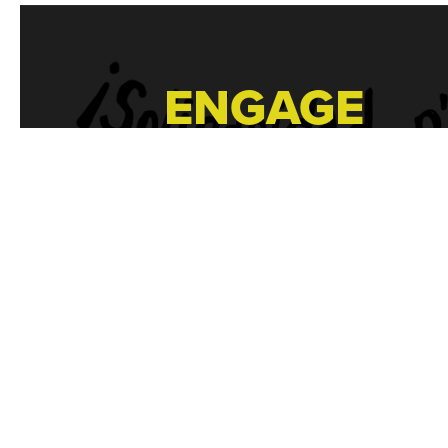
ENGAGE
Sign up to be a part of
to receive updates on o
upcoming actions, and
diligently been workin
Donate Now