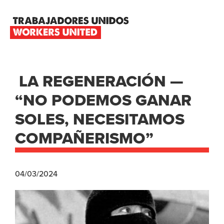
Skip
Skip
Skip
to
to
to
primary
main
footer
TRABAJADORES
navigation
content
UNIDOS
WORKERS
UNITED
LA REGENERACIÓN —
“NO PODEMOS GANAR
SOLES, NECESITAMOS
COMPAÑERISMO”
04/03/2024