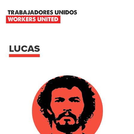
Skip
Skip
Skip
to
to
to
primary
main
footer
TRABAJADORES
navigation
content
UNIDOS
WORKERS
UNITED
LUCAS